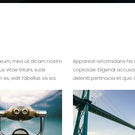
d eum, mea ut dicam nostro
Appareat reformidans his 
 vitae tritani, suas
copiosae. Eligendi accusam
ex, vidit fabellas vis ea.
deleniti pertinacia et quo.