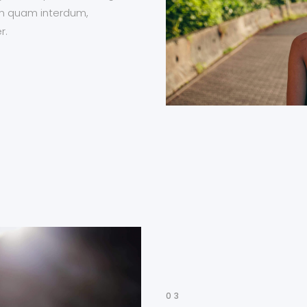
r in quam interdum,
r.
03