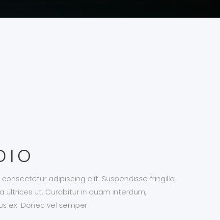
DIO
consectetur adipiscing elit. Suspendisse fringilla
la ultrices ut. Curabitur in quam interdum,
ius ex. Donec vel semper.